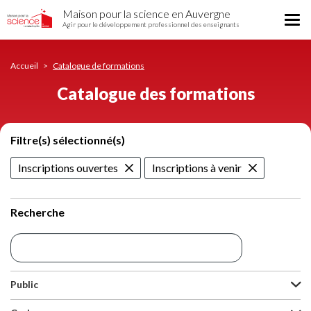
Catalogue
Aller
Maison pour la science en Auvergne
des
Tog
au
Agir pour le développement professionnel des enseignants
formations
nav
contenu
principal
Accueil
Catalogue de formations
Catalogue des formations
Filtre(s) sélectionné(s)
Inscriptions ouvertes
Inscriptions à venir
Recherche
Public