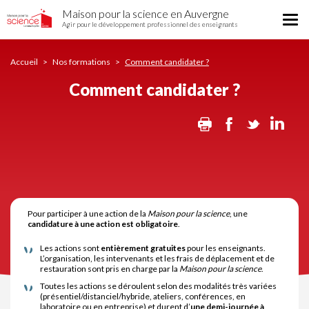
Comment
Aller
Maison pour la science en Auvergne
candidater
Tog
au
Agir pour le développement professionnel des enseignants
?
nav
contenu
principal
Accueil
Nos formations
Comment candidater ?
Comment candidater ?
Print
Facebook
Twitter
Lin
Pour participer à une action de la
Maison pour la science
, une
candidature à une action est obligatoire
.
Les actions sont
entièrement gratuites
pour les enseignants.
L’organisation, les intervenants et les frais de déplacement et de
restauration sont pris en charge par la
Maison pour la science
.
Toutes les actions se déroulent selon des modalités très variées
(présentiel/distanciel/hybride, ateliers, conférences, en
laboratoire ou en entreprise) et durent d’
une demi-journée à