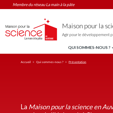
Présentation
Aller
Membre du réseau La main à la pâte
au
contenu
principal
Maison pour la sc
Agir pour le développement p
QUI SOMMES-NOUS ?
MPLS
Auvergne
Accueil
Qui sommes-nous ?
Présentation
Nav
principale
La
Maison pour la science en Au