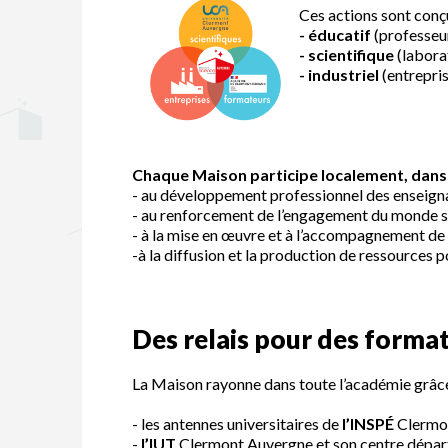
Ces actions sont conç
- éducatif
(professeu
- scientifique
(labora
- industriel
(entrepris
Chaque Maison participe localement, dans
- au développement professionnel des enseign
- au renforcement de l’engagement du monde sci
- à la mise en œuvre et à l’accompagnement de p
-à la diffusion et la production de ressources po
Des relais pour des format
La Maison rayonne dans toute l’académie grâce
- les antennes universitaires de
l’INSPÉ
Clermon
-
l’IUT
Clermont Auvergne et son centre départ