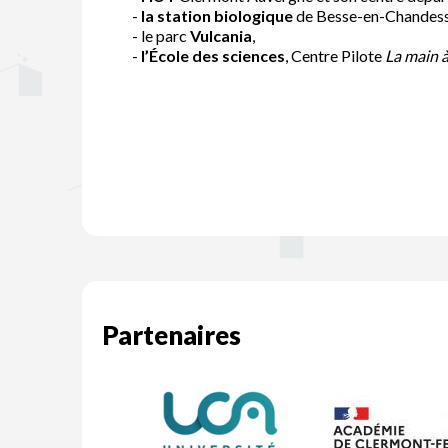
-
la station biologique
de Besse-en-Chandess
- le parc
Vulcania
,
-
l’École des sciences
, Centre Pilote
La main à
Partenaires