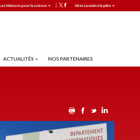
Les Maisons pour la science
Sites La main à la pâte
MPLS
Top
header
ACTUALITÉS
NOS PARTENAIRES
Print
Facebook
Twitter
Linkedin