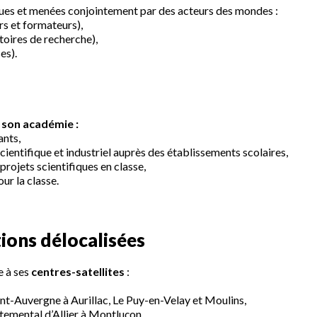
ues et menées conjointement par des acteurs des mondes :
rs et formateurs),
toires de recherche),
es).
 son académie :
ants,
entifique et industriel auprès des établissements scolaires,
rojets scientifiques en classe,
ur la classe.
ions délocalisées
 à ses
centres-satellites
:
t-Auvergne à Aurillac, Le Puy-en-Velay et Moulins,
emental d’Allier à Montluçon,