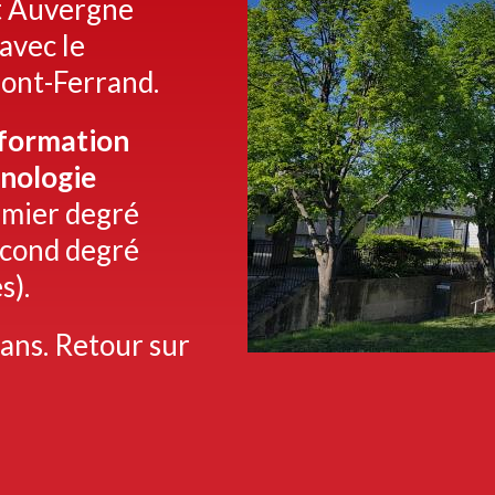
nt Auvergne
 avec le
mont-Ferrand.
formation
hnologie
emier degré
second degré
s).
 ans. Retour sur