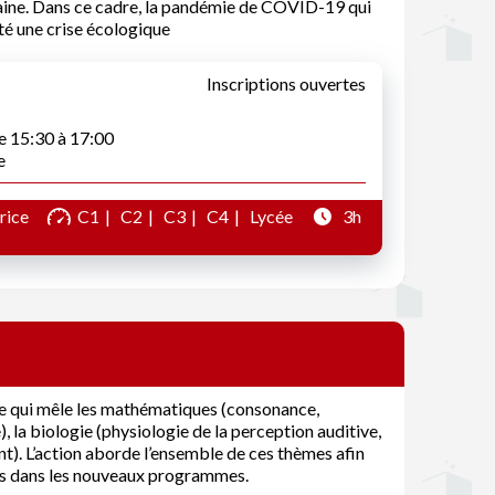
maine. Dans ce cadre, la pandémie de COVID-19 qui
té une crise écologique
Inscriptions ouvertes
de 15:30 à 17:00
e
rice
C1
C2
C3
C4
Lycée
3h
ire qui mêle les mathématiques (consonance,
 la biologie (physiologie de la perception auditive,
nt). L’action aborde l’ensemble de ces thèmes afin
ées dans les nouveaux programmes.