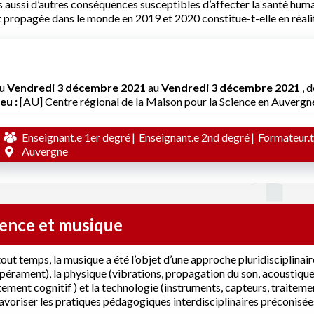
 aussi d’autres conséquences susceptibles d’affecter la santé hu
t propagée dans le monde en 2019 et 2020 constitue-t-elle en réali
u
Vendredi 3 décembre 2021
au
Vendredi 3 décembre 2021
, 
eu :
[AU] Centre régional de la Maison pour la Science en Auvergn
Enseignant.e 1er degré
Enseignant.e 2nd degré
Formateur.t
Auvergne
ience et musique
out temps, la musique a été l’objet d’une approche pluridisciplina
érament), la physique (vibrations, propagation du son, acoustique),
tement cognitif ) et la technologie (instruments, capteurs, traiteme
avoriser les pratiques pédagogiques interdisciplinaires préconis