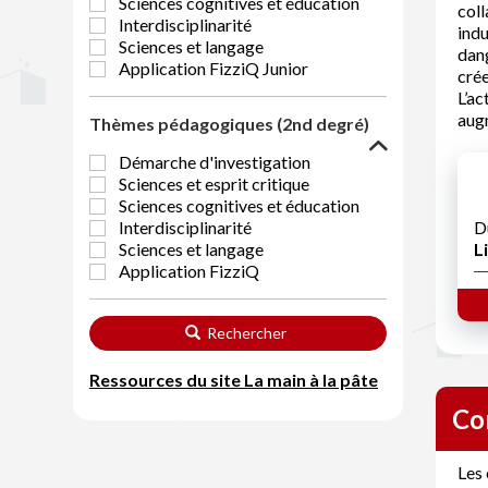
Sciences cognitives et éducation
coll
Interdisciplinarité
indu
Sciences et langage
dang
Application FizziQ Junior
crée
L’ac
augm
Thèmes pédagogiques (2nd degré)
Démarche d'investigation
Sciences et esprit critique
Sciences cognitives et éducation
Interdisciplinarité
D
Sciences et langage
Li
Application FizziQ
Rechercher
Ressources du site La main à la pâte
Co
Les 