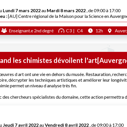
u
Lundi 7 mars 2022
au
Mardi 8 mars 2022
, de 09:00 à 17:00
eu :
[AU] Centre régional de la Maison pour la Science en Auvergn
Enseignant.e 2nd degré
C3
C4
12h
Auver
nd les chimistes dévoilent l'art[Auvergn
œuvres d art ont une vie en dehors du musée. Restauration, recherch
oire, décrypter les techniques artistiques et améliorer leur longévit
himie permet un niveau d analyse très fin.
 des chercheurs spécialistes du domaine, cette action permettra d 
u
Jeudi 7 avril 2022
au
Vendredi 8 avril 2022
, de 09:00 à 17:00