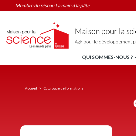
Catalogue
Aller
Membre du réseau La main à la pâte
des
au
formations
contenu
principal
Maison pour la sc
Agir pour le développement p
QUI SOMMES-NOUS ?
MPLS
Auvergne
Nav
Accueil
Catalogue de formations
principale