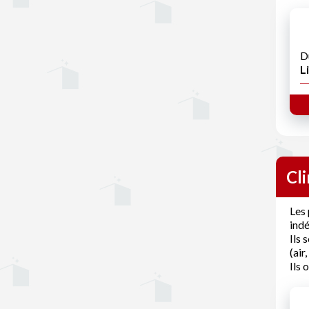
D
Li
Cl
Les
ind
Ils 
(air
Ils 