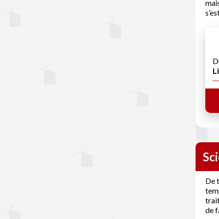
mais
s’es
D
Li
Sc
De t
temp
trai
de f