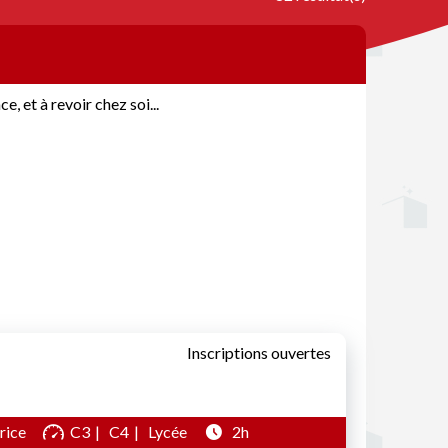
, et à revoir chez soi...
Inscriptions ouvertes
rice
C3
C4
Lycée
2h