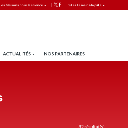
Les Maisons pour la science
Sites La main à la pâte
MPLS
Top
header
ACTUALITÉS
NOS PARTENAIRES
s
82 résultat(s)