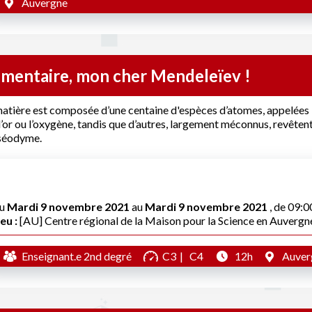
Auvergne
émentaire, mon cher Mendeleïev !
atière est composée d’une centaine d'espèces d’atomes, appelées 
 l’or ou l’oxygène, tandis que d’autres, largement méconnus, revêt
séodyme.
u
Mardi 9 novembre 2021
au
Mardi 9 novembre 2021
, de 09:0
eu :
[AU] Centre régional de la Maison pour la Science en Auvergn
Enseignant.e 2nd degré
C3
C4
12h
Auver