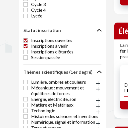
Cycle 3
Cycle 4
Lycée
Él
Statut inscription
Inscriptions ouvertes
La m
Inscriptions à venir
fer,
Inscriptions clôturées
pra
Session passée
Thèmes scientifiques (1er degré)
Lumière, ombres et couleurs
D
Mécanique : mouvement et
Li
équilibres de forces
Energie, électricité, son
Matière et Matériaux
Technologie
Histoire des sciences et inventions
Numérique, signal et information
Terre et espace