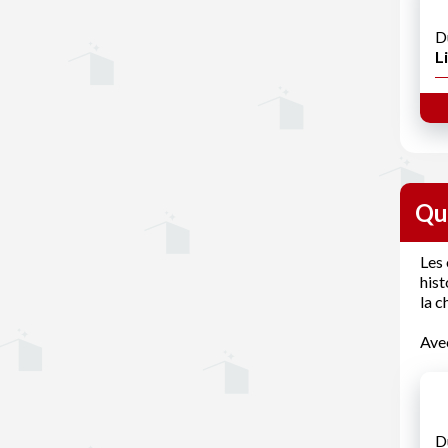
D
Li
Qua
Les 
hist
la c
Avec
D