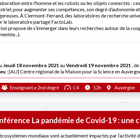
aboration entre l’homme et les robots ou les objets connectés : ces 
striel, pour augmenter ses compétences, son degré d’autonomie et l
ereuses. À Clermont-Ferrand, des laboratoires de recherche unive
r le laboratoire partagé FactoLab.
tion propose de s’immerger dans leurs recherches autour de la co
entée...).
u
Jeudi 18 novembre 2021
au
Vendredi 19 novembre 2021
, d
eu :
[AU] Centre régional de la Maison pour la Science en Auvergn
Enseignant.e 2nd degré
C4
12h
Auvergne
nférence La pandémie de Covid-19 : une c
écosystèmes mondiaux sont actuellement impactés par l’activité d