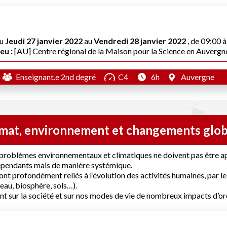
u
Jeudi 27 janvier 2022
au
Vendredi 28 janvier 2022
, de 09:00 
eu :
[AU] Centre régional de la Maison pour la Science en Auvergn
Enseignant.e 2nd degré
C4
6h
Auvergne
imat, environnement et changements glo
 problèmes environnementaux et climatiques ne doivent pas être
épendants mais de manière systémique.
sont profondément reliés à l’évolution des activités humaines, par le
, eau, biosphère, sols…).
ont sur la société et sur nos modes de vie de nombreux impacts d’o